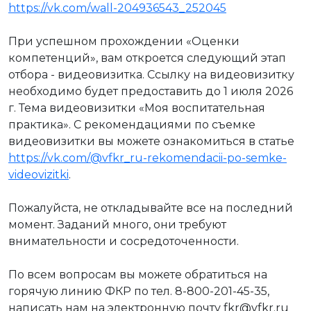
https://vk.com/wall-204936543_252045
При успешном прохождении «Оценки
компетенций», вам откроется следующий этап
отбора - видеовизитка. Ссылку на видеовизитку
необходимо будет предоставить до 1 июля 2026
г. Тема видеовизитки «Моя воспитательная
практика». С рекомендациями по съемке
видеовизитки вы можете ознакомиться в статье
https://vk.com/@vfkr_ru-rekomendacii-po-semke-
videovizitki
.
Пожалуйста, не откладывайте все на последний
момент. Заданий много, они требуют
внимательности и сосредоточенности.
По всем вопросам вы можете обратиться на
горячую линию ФКР по тел. 8-800-201-45-35,
написать нам на электронную почту fkr@vfkr.ru