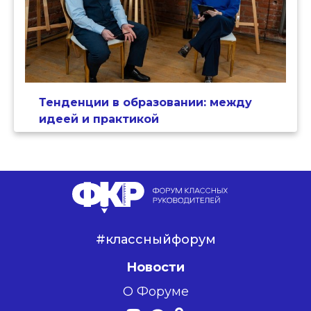
Тенденции в образовании: между
идеей и практикой
#классныйфорум
Новости
О Форуме