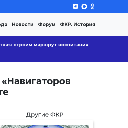
ода
Новости
Форум
ФКР. История
тва»: строим маршрут воспитания
 «Навигаторов
те
Другие ФКР