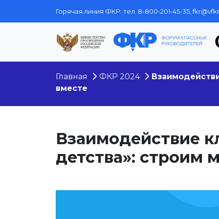
Горячая линия ФКР: тел.
8-800-201-45-35,
fkr@vfkr
Главная
ФКР 2024
Взаимодействи
вместе
Взаимодействие к
детства»: строим 